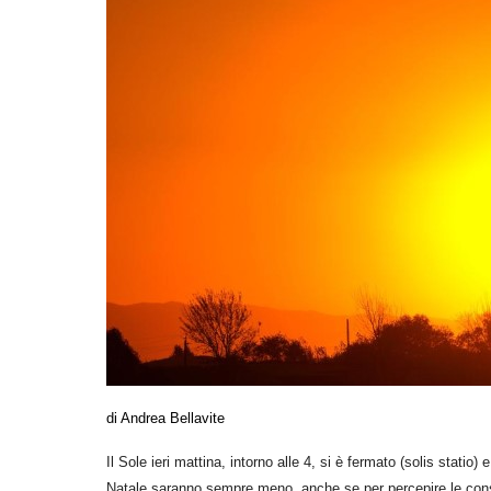
di Andrea Bellavite
Il Sole ieri mattina, intorno alle 4, si è fermato (solis statio)
Natale saranno sempre meno, anche se per percepire le cons