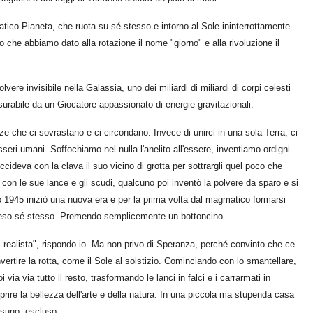
atico Pianeta, che ruota su sé stesso e intorno al Sole ininterrottamente.
che abbiamo dato alla rotazione il nome "giorno" e alla rivoluzione il
ere invisibile nella Galassia, uno dei miliardi di miliardi di corpi celesti
surabile da un Giocatore appassionato di energie gravitazionali.
enze che ci sovrastano e ci circondano. Invece di unirci in una sola Terra, ci
sseri umani. Soffochiamo nel nulla l'anelito all'essere, inventiamo ordigni
ccideva con la clava il suo vicino di grotta per sottrargli quel poco che
le con le sue lance e gli scudi, qualcuno poi inventò la polvere da sparo e si
to 1945 iniziò una nuova era e per la prima volta dal magmatico formarsi
preso sé stesso. Premendo semplicemente un bottoncino..
ealista", rispondo io. Ma non privo di Speranza, perché convinto che ce
vertire la rotta, come il Sole al solstizio. Cominciando con lo smantellare,
ia via tutto il resto, trasformando le lanci in falci e i carrarmati in
prire la bellezza dell'arte e della natura. In una piccola ma stupenda casa
ssuno, escluso.