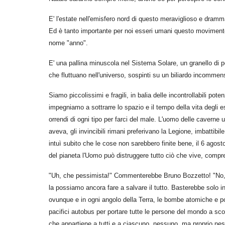
E' l'estate nell'emisfero nord di questo meraviglioso e dramm
Ed è tanto importante per noi esseri umani questo movimento 
nome "anno".
E' una pallina minuscola nel Sistema Solare, un granello di polv
che fluttuano nell'universo, sospinti su un biliardo incommen
Siamo piccolissimi e fragili, in balia delle incontrollabili pot
impegniamo a sottrarre lo spazio e il tempo della vita degli e
orrendi di ogni tipo per farci del male. L'uomo delle caverne u
aveva, gli invincibili rimani preferivano la Legione, imbattibi
intuì subito che le cose non sarebbero finite bene, il 6 agos
del pianeta l'Uomo può distruggere tutto ciò che vive, com
"Uh, che pessimista!" Commenterebbe Bruno Bozzetto! "No, r
la possiamo ancora fare a salvare il tutto. Basterebbe solo in
ovunque e in ogni angolo della Terra, le bombe atomiche e poi v
pacifici autobus per portare tutte le persone del mondo a sco
che appartiene a tutti e a ciascuno, nessuno, ma proprio ne