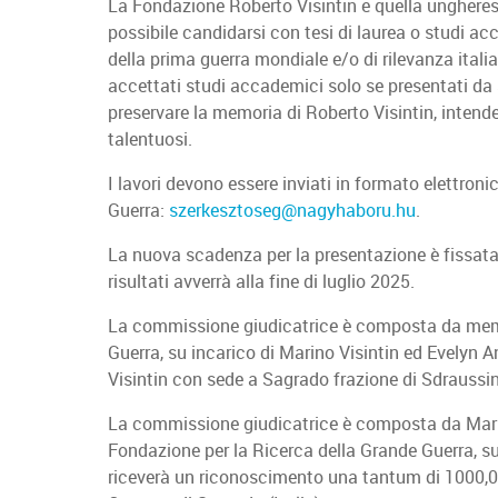
La Fondazione Roberto Visintin e quella ungheres
possibile candidarsi con tesi di laurea o studi ac
della prima guerra mondiale e/o di rilevanza itali
accettati studi accademici solo se presentati da st
preservare la memoria di Roberto Visintin, intende
talentuosi.
I lavori devono essere inviati in formato elettroni
Guerra:
szerkesztoseg@nagyhaboru.hu
.
La nuova scadenza per la presentazione è fissata
risultati avverrà alla fine di luglio 2025.
La commissione giudicatrice è composta da memb
Guerra, su incarico di Marino Visintin ed Evelyn 
Visintin con sede a Sagrado frazione di Sdraussi
La commissione giudicatrice è composta da Marin
Fondazione per la Ricerca della Grande Guerra, su 
riceverà un riconoscimento una tantum di 1000,00