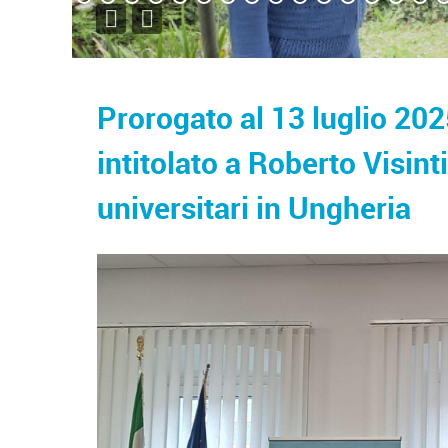
Prorogato al 13 luglio 202
intitolato a Roberto Visint
universitari in Ungheria