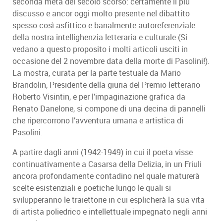
seconda metà del secolo scorso: certamente il più
discusso e ancor oggi molto presente nel dibattito
spesso così asfittico e banalmente autoreferenziale
della nostra intellighenzia letteraria e culturale (Si
vedano a questo proposito i molti articoli usciti in
occasione del 2 novembre data della morte di Pasolini!).
La mostra, curata per la parte testuale da Mario
Brandolin, Presidente della giuria del Premio letterario
Roberto Visintin, e per l’impaginazione grafica da
Renato Danelone, si compone di una decina di pannelli
che ripercorrono l’avventura umana e artistica di
Pasolini.
A partire dagli anni (1942-1949) in cui il poeta visse
continuativamente a Casarsa della Delizia, in un Friuli
ancora profondamente contadino nel quale maturerà
scelte esistenziali e poetiche lungo le quali si
svilupperanno le traiettorie in cui esplicherà la sua vita
di artista poliedrico e intellettuale impegnato negli anni